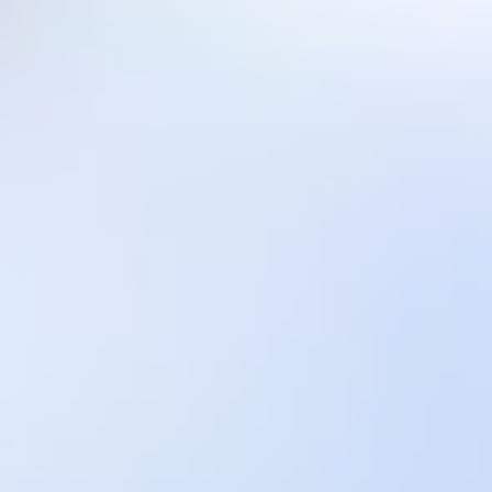
bulunmaktadır!
Bizi aradığınız'da size en yakın irtibat noktamızdan
yardım oluyoruz...
İletişim:
Email:
nakliyecimiz@hotmail.com
Tel: +9(0) 536 674 65 40
+9(0) 532 470 00 66
+9(0) 538 620 44 50
Dost Siteler
Yılmazlar Nakliyat