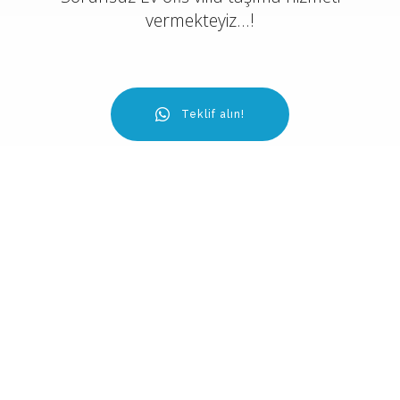
vermekteyiz...!
Teklif alın!