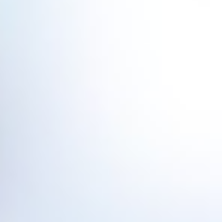
Addreslerimiz:
Başta İstanbul olmak üzere Marmara ve Ege
bölgesinde çeşitli noktalarda ofislerimiz