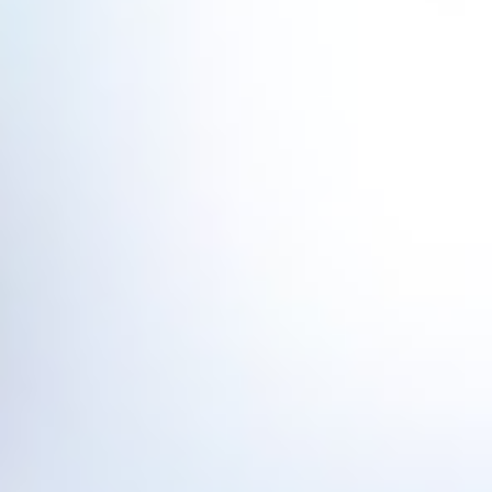
Adreslerimiz:
Başta İstanbul olmak üzere Marmara ve Ege
bölgesinde çeşitli noktalarda ofislerimiz