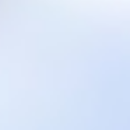
bulunmaktadır!
Bizi aradığınız'da size en yakın irtibat noktamızdan
yardım oluyoruz...
İletişim:
Email:
nakliyecimiz@hotmail.com
Tel: +9(0) 536 674 65 40
+9(0) 532 470 00 66
+9(0) 538 620 44 50
Dost Siteler
Yılmazlar Nakliyat