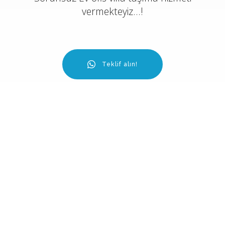
vermekteyiz...!
Teklif alın!