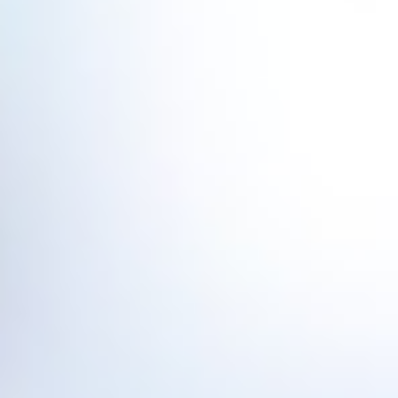
Addreslerimiz:
Başta İstanbul olmak üzere Marmara ve Ege
bölgesinde çeşitli noktalarda ofislerimiz