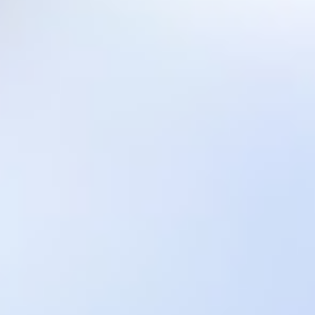
bulunmaktadır!
Bizi aradığınız'da size en yakın irtibat noktamızdan
yardım oluyoruz...
İletişim:
Email:
nakliyecimiz@hotmail.com
Tel:
+9(0) 536 674 65 40
+9(0) 532 470 00 66
+9(0) 538 620 44 50
Dost Siteler
Yılmazlar Nakliyat