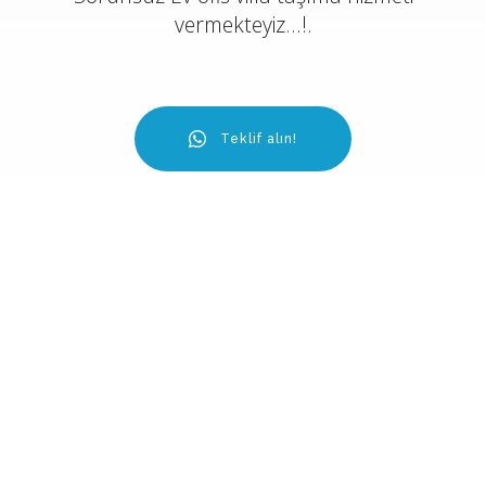
vermekteyiz...!.
Teklif alın!