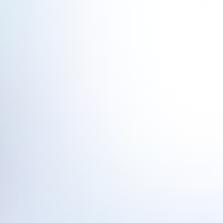
Addreslerimiz:
Başta İstanbul olmak üzere Marmara ve Ege
bölgesinde çeşitli noktalarda ofislerimiz