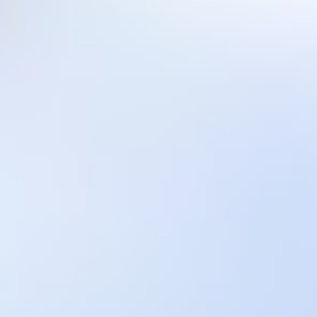
bulunmaktadır!
Bizi aradığınız'da size en yakın irtibat noktamızdan
yardım oluyoruz...
İletişim:
Email:
nakliyecimiz@hotmail.com
Tel:
+9(0) 536 674 65 40
+9(0) 532 470 00 66
+9(0) 538 620 44 50
Dost Siteler
Yılmazlar Nakliyat